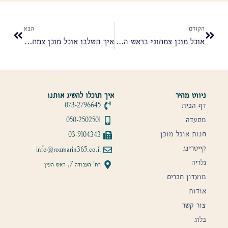
הקודם
הבא
אוכל מוכן צמחוני בראש העין, איך תבחרו מנות שמתאימות לכל הסועדים?
איך תשלבו אוכל מוכן צמחוני באירוח הבא שלכם?
ניווט מהיר
איך תוכלו להשיג אותנו
דף הבית
073-2796645
מסעדה
050-2502501
חנות אוכל מוכן
03-9104343
קייטרינג
info@rozmarin365.co.il
גלריה
רח' העבודה 7, ראש העין
מועדון חברים
אודות
צור קשר
בלוג