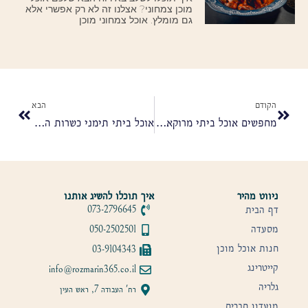
מוכן צמחוני? אצלנו זה לא רק אפשרי אלא
גם מומלץ. אוכל צמחוני מוכן
הקודם
הבא
מחפשים אוכל ביתי מרוקאי כשרות הרב מחפוד? כך תדעו שבחרתם נכון
אוכל ביתי תימני כשרות הרב מחפוד
ניווט מהיר
איך תוכלו להשיג אותנו
דף הבית
073-2796645
מסעדה
050-2502501
חנות אוכל מוכן
03-9104343
קייטרינג
info@rozmarin365.co.il
גלריה
רח' העבודה 7, ראש העין
מועדון חברים