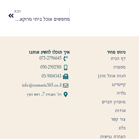
הבא
מחפשים אוכל ביתי מרוקאי כשרות הרב מחפוד? כך תדעו שבחרתם נכון
ניווט מהיר
איך תוכלו להשיג אותנו
דף הבית
073-2796645
מסעדה
050-2502501
חנות אוכל מוכן
03-9104343
קייטרינג
info@rozmarin365.co.il
גלריה
רח' העבודה 7, ראש העין
מועדון חברים
אודות
צור קשר
בלוג
הצהרת נגישות