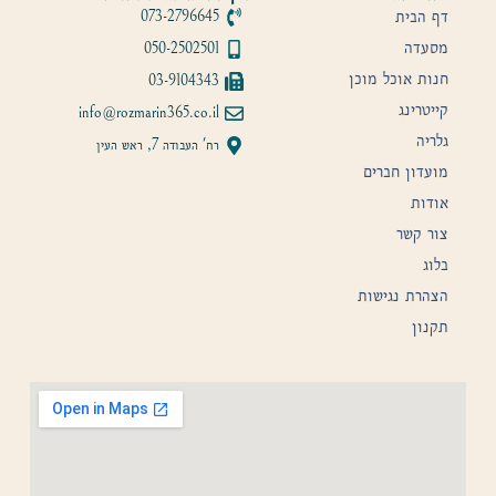
דף הבית
073-2796645
מסעדה
050-2502501
חנות אוכל מוכן
03-9104343
קייטרינג
info@rozmarin365.co.il
גלריה
רח' העבודה 7, ראש העין
מועדון חברים
אודות
צור קשר
בלוג
הצהרת נגישות
תקנון