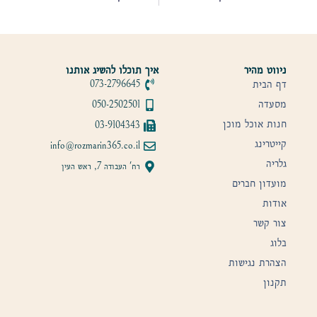
ניווט מהיר
איך תוכלו להשיג אותנו
דף הבית
073-2796645
מסעדה
050-2502501
חנות אוכל מוכן
03-9104343
קייטרינג
info@rozmarin365.co.il
גלריה
רח' העבודה 7, ראש העין
מועדון חברים
אודות
צור קשר
בלוג
הצהרת נגישות
תקנון