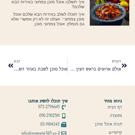
איך תשלבו אוכל מוכן צמחוני באירוח הבא
שלכם?
איך תוכלו לשלב באירוח הבא שלכם אוכל
מוכן צמחוני? אצלנו זה לא רק אפשרי אלא
גם מומלץ. אוכל צמחוני מוכן
הקודם
הבא
אולם ארועים בראש העין – לחגוג בר מצווה, שבת חתן או שבע ברכות
אוכל מוכן לשבת באזור השרון – שולחן עשיר בלי שעות במטבח
ניווט מהיר
איך תוכלו להשיג אותנו
דף הבית
073-2796645
מסעדה
050-2502501
חנות אוכל מוכן
03-9104343
קייטרינג
info@rozmarin365.co.il