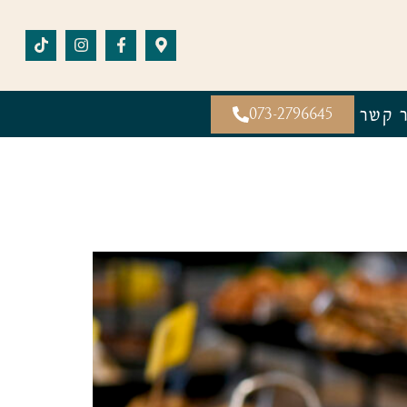
ר קשר
073-2796645