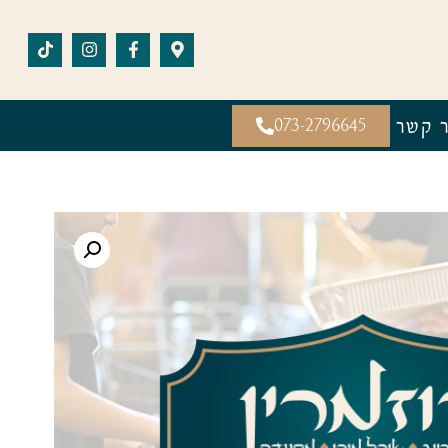
ר קשר
073-2796645