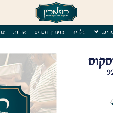
רינג
גלריה
מועדון חברים
אודות
צו
סקוס
9