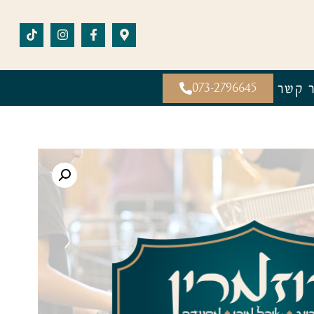
ר קשר
073-2796645