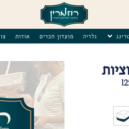
רינג
גלריה
מועדון חברים
אודות
צו
ציות
1