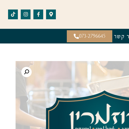
ר קשר
073-2796645