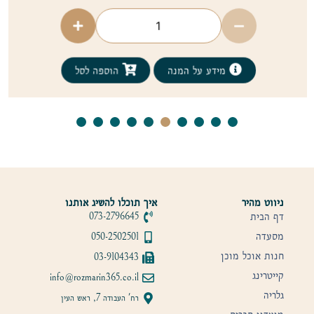
ידע על המנה
הוספה לסל
מידע 
ניווט מהיר
איך תוכלו להשיג אותנו
דף הבית
073-2796645
מסעדה
050-2502501
חנות אוכל מוכן
03-9104343
קייטרינג
info@rozmarin365.co.il
גלריה
רח' העבודה 7, ראש העין