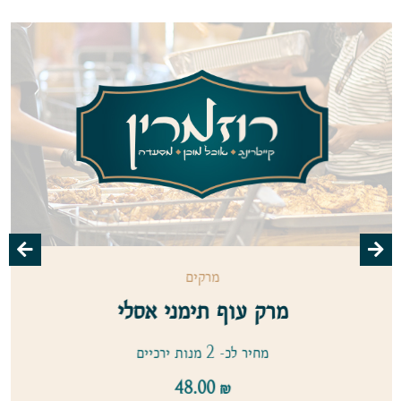
מרקים
רק עוף תימני אסלי
מארז לחמני
מחיר לכ- 2 מנות ירכיים
48.00
₪