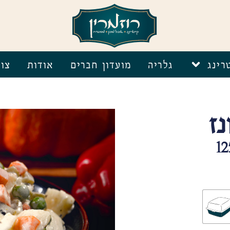
רינג
גלריה
מועדון חברים
אודות
צו
ז
1