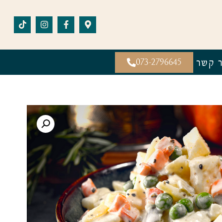
ר קשר
073-2796645